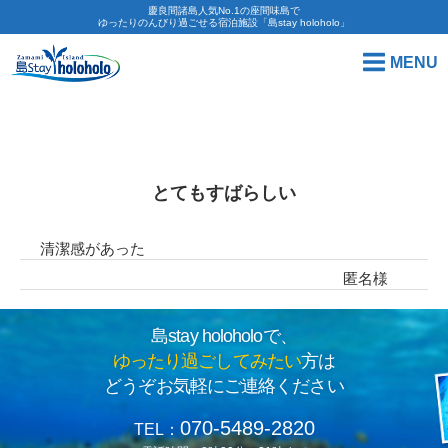
慶良間諸島人気No.1の座間味島で
ゆったりのんびり過ごせる宿泊施設「島stay holoholo」
MENU
とてもすばらしい
清潔感があった
匿名様
島stay holoholoで、
ゆったり過ごしてみたい
方は
どうぞお気軽にご連絡ください
070-5489-2820
TEL：