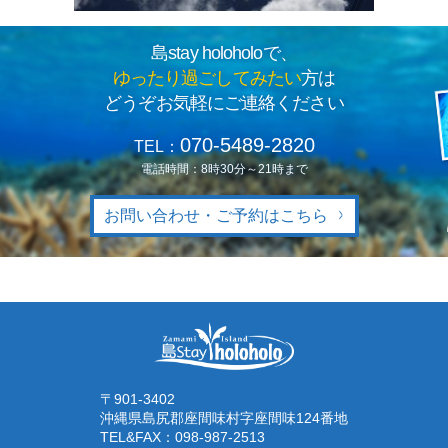
島stay holoholoで、
ゆったり過ごしてみたい
方は
どうぞお気軽にご連絡ください
070-5489-2820
TEL：
電話時間：8時30分～21時まで
お問い合わせ・ご予約はこちら
〒901-3402
沖縄県島尻郡座間味村字座間味124番地
TEL&FAX：
098-987-2513