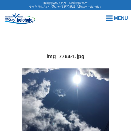
慶良間諸島人気No.1の座間味島で
ゆったりのんびり過ごせる宿泊施設「島stay holoholo」
MENU
img_7764-1.jpg