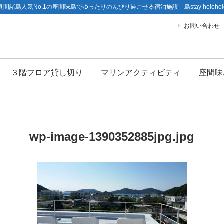
良間諸島人気No.1の座間味島で
ゆったりのんびり過ごせる宿泊施設「島stay holohol
お問い合わせ
３階フロア貸し切り
マリンアクティビティ
座間味
wp-image-1390352885jpg.jpg