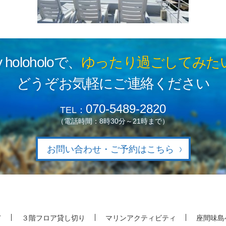
y holoholoで、
ゆったり過ごしてみた
どうぞお気軽にご連絡ください
070-5489-2820
TEL：
（
電話時間：8時30分～21時まで
）
お問い合わせ・ご予約はこちら
て
３階フロア貸し切り
マリンアクティビティ
座間味島